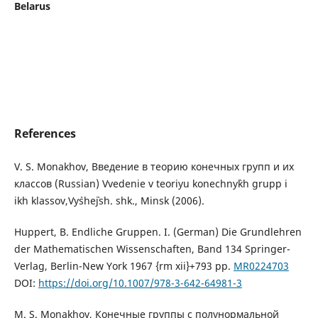
Belarus
References
V. S. Monakhov, Введение в теорию конечных групп и их
классов (Russian) Vvedenie v teoriyu konechny`kh grupp i
ikh klassov,Vy`she`jsh. shk., Minsk (2006).
Huppert, B. Endliche Gruppen. I. (German) Die Grundlehren
der Mathematischen Wissenschaften, Band 134 Springer-
Verlag, Berlin-New York 1967 {rm xii}+793 pp.
MR0224703
DOI:
https://doi.org/10.1007/978-3-642-64981-3
M. S. Monakhov, Конечные группы с полунормальной