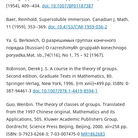
(1954), 409--434.
doi: 10.1007/BF01187387
Baer, Reinhold. Supersoluble immersion. Canadian J. Math.
11 (1959), 353--369.
doi: 10.4153/CJM-1959-036-2
Ya. G. Berkovich, О разрешимых группах конечного
порядка (Russian) O razreshimy`kh gruppakh konechnogo
poryadka,Mat. sb.,74(116), No 1, 75 – 92 (1967).
Robinson, Derek J. S. A course in the theory of groups.
Second edition. Graduate Texts in Mathematics, 80.
Springer-Verlag, New York, 1996. {rm xviii}+499 pp. ISBN: 0-
387-94461-3
doi: 10.1007/978-1-4419-8594-1
Guo, Wenbin. The theory of classes of groups. Translated
from the 1997 Chinese original. Mathematics and its
Applications, 505. Kluwer Academic Publishers Group,
Dordrecht; Science Press Beijing, Beijing, 2000. xii+258 pp.
ISBN: 0-7923-6268-3; 7-03-007475-0
MR1862683