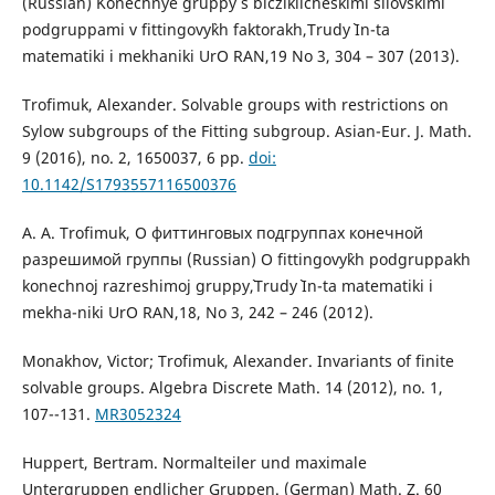
(Russian) Konechny`e gruppy` s bicziklicheskimi silovskimi
podgruppami v fittingovy`kh faktorakh,Trudy` In-ta
matematiki i mekhaniki UrO RAN,19 No 3, 304 – 307 (2013).
Trofimuk, Alexander. Solvable groups with restrictions on
Sylow subgroups of the Fitting subgroup. Asian-Eur. J. Math.
9 (2016), no. 2, 1650037, 6 pp.
doi:
10.1142/S1793557116500376
A. A. Trofimuk, О фиттинговых подгруппах конечной
разрешимой группы (Russian) O fittingovy`kh podgruppakh
konechnoj razreshimoj gruppy`,Trudy` In-ta matematiki i
mekha-niki UrO RAN,18, No 3, 242 – 246 (2012).
Monakhov, Victor; Trofimuk, Alexander. Invariants of finite
solvable groups. Algebra Discrete Math. 14 (2012), no. 1,
107--131.
MR3052324
Huppert, Bertram. Normalteiler und maximale
Untergruppen endlicher Gruppen. (German) Math. Z. 60