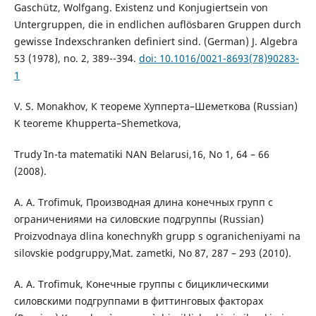
Gaschütz, Wolfgang. Existenz und Konjugiertsein von
Untergruppen, die in endlichen auflösbaren Gruppen durch
gewisse Indexschranken definiert sind. (German) J. Algebra
53 (1978), no. 2, 389--394.
doi: 10.1016/0021-8693(78)90283-
1
V. S. Monakhov, К теореме Хупперта–Шеметкова (Russian)
K teoreme Khupperta–Shemetkova,
Trudy` In-ta matematiki NAN Belarusi,16, No 1, 64 – 66
(2008).
A. A. Trofimuk, Производная длина конечных групп с
ограничениями на силовские подгруппы (Russian)
Proizvodnaya dlina konechny`kh grupp s ogranicheniyami na
silovskie podgruppy`,Mat. zametki, No 87, 287 – 293 (2010).
A. A. Trofimuk, Конечные группы с бициклическими
силовскими подгруппами в фиттинговых факторах