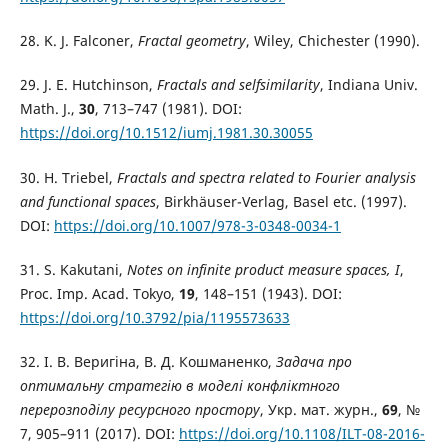
28. K. J. Falconer,
Fractal geometry
, Wiley, Chichester (1990).
29. J. E. Hutchinson,
Fractals and selfsimilarity
, Indiana Univ.
Math. J.,
30
, 713–747 (1981). DOI:
https://doi.org/10.1512/iumj.1981.30.30055
30. H. Triebel,
Fractals and spectra related to Fourier analysis
and functional spaces
, Birkhäuser-Verlag, Basel etc. (1997).
DOI:
https://doi.org/10.1007/978-3-0348-0034-1
31. S. Kakutani,
Notes on infinite product measure spaces, I
,
Proc. Imp. Acad. Tokyo,
19
, 148–151 (1943). DOI:
https://doi.org/10.3792/pia/1195573633
32. І. В. Веригіна, В. Д. Кошманенко,
Задача про
оптимальну стратегію в моделі конфліктного
перерозподілу ресурсного простору
, Укр. мат. журн.,
69
, №
7, 905–911 (2017). DOI:
https://doi.org/10.1108/ILT-08-2016-