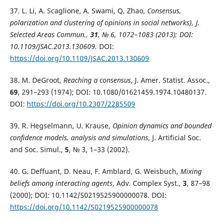
37. L. Li, A. Scaglione, A. Swami, Q. Zhao,
Consensus,
polarization and clustering of opinions in social networks}, J.
Selected Areas Commun.,
31
, № 6, 1072–1083 (2013); DOI:
10.1109/JSAC.2013.130609.
DOI:
https://doi.org/10.1109/JSAC.2013.130609
38. M. DeGroot,
Reaching a consensus
, J. Amer. Statist. Assoc.,
69
, 291–293 (1974); DOI: 10.1080/01621459.1974.10480137.
DOI:
https://doi.org/10.2307/2285509
39. R. Hegselmann, U. Krause,
Opinion dynamics and bounded
confidence models, analysis and simulations
, J. Artificial Soc.
and Soc. Simul.,
5
, № 3, 1–33 (2002).
40. G. Deffuant, D. Neau, F. Amblard, G. Weisbuch,
Mixing
beliefs among interacting agents
, Adv. Complex Syst.,
3
, 87–98
(2000); DOI: 10.1142/S0219525900000078. DOI:
https://doi.org/10.1142/S0219525900000078