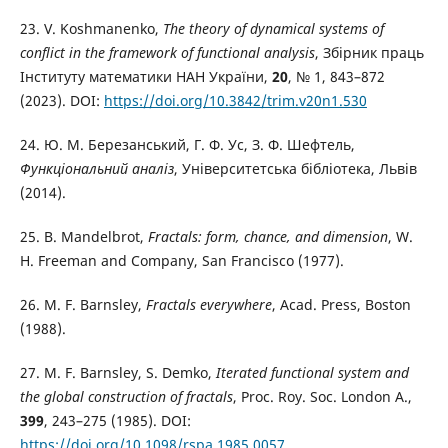
23. V. Koshmanenko,
The theory of dynamical systems of
conflict in the framework of functional analysis
, Збірник праць
Інституту математики НАН України,
20
, № 1, 843–872
(2023). DOI:
https://doi.org/10.3842/trim.v20n1.530
24. Ю. М. Березанський, Г. Ф. Ус, З. Ф. Шефтель,
Функціональний аналіз
, Університетська бібліотека, Львів
(2014).
25. B. Mandelbrot,
Fractals: form, chance, and dimension
, W.
H. Freeman and Company, San Francisco (1977).
26. M. F. Barnsley,
Fractals everywhere
, Acad. Press, Boston
(1988).
27. M. F. Barnsley, S. Demko,
Iterated functional system and
the global construction of fractals
, Proc. Roy. Soc. London A.,
399
, 243–275 (1985). DOI:
https://doi.org/10.1098/rspa.1985.0057