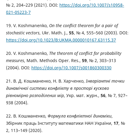
№ 2, 204–229 (2021). DOI:
https://doi.org/10.1007/s10958-
021-05223-7
19. V. Koshmanenko,
On the conflict theorem for a pair of
stochastic vectors
, Ukr. Math. J.,
55
, № 4, 555–560 (2003). DOI:
https://doi.org/10.1023/B:UKMA.0000010167.63115.37
20. V. Koshmanenko,
The theorem of conflict for probability
measures
, Math. Methods Oper. Res.,
59
, № 2, 303–313
(2004). DOI:
https://doi.org/10.1007/s001860300330
21. В. Д. Кошманенко, Н. В. Харченко,
Інваріантні точки
динамічної системи конфлікту в просторі кусково
рівномірно розподілених мір
, Укр. мат. журн.,
56
, № 7, 927–
938 (2004).
22. В. Кошманенко,
Формула конфліктної динаміки
,
Збірник праць Інституту математики НАН України,
17
, №
2, 113–149 (2020).