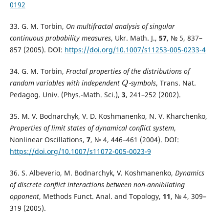
0192
33. G. M. Torbin,
On multifractal analysis of singular
continuous probability measures
, Ukr. Math. J.,
57
, № 5, 837–
857 (2005). DOI:
https://doi.org/10.1007/s11253-005-0233-4
34. G. M. Torbin,
Fractal properties of the distributions of
random variables with independent
-symbols
, Trans. Nat.
Q
Q
Pedagog. Univ. (Phys.-Math. Sci.),
3
, 241–252 (2002).
35. M. V. Bodnarchyk, V. D. Koshmanenko, N. V. Kharchenko,
Properties of limit states of dynamical conflict system
,
Nonlinear Oscillations,
7
, № 4, 446–461 (2004). DOI:
https://doi.org/10.1007/s11072-005-0023-9
36. S. Albeverio, M. Bodnarchyk, V. Koshmanenko,
Dynamics
of discrete conflict interactions between non-annihilating
opponent
, Methods Funct. Anal. and Topology,
11
, № 4, 309–
319 (2005).