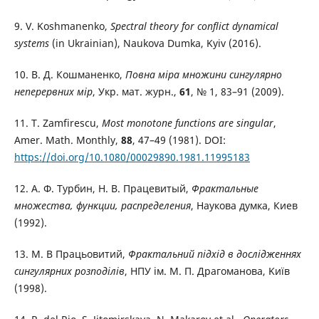
9. V. Koshmanenko,
Spectral theory for conflict dynamical
systems
(in Ukrainian), Naukova Dumka, Kyiv (2016).
10. В. Д. Кошманенко,
Повна міра множини сингулярно
неперервних мір
, Укр. мат. журн.,
61
, № 1, 83–91 (2009).
11. T. Zamfirescu,
Most monotone functions are singular
,
Amer. Math. Monthly,
88
, 47–49 (1981). DOI:
https://doi.org/10.1080/00029890.1981.11995183
12. А. Ф. Турбин, Н. В. Працевитый,
Фрактальные
множества, функции, распределения
, Наукова думка, Киев
(1992).
13. M. В Працьовитий,
Фрактальний підхід в дослідженнях
сингулярних розподілів
, НПУ ім. М. П. Драгоманова, Kиїв
(1998).