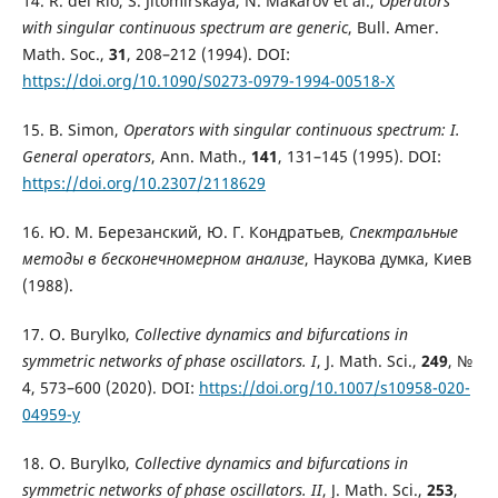
14. R. del Rio, S. Jitomirskaya, N. Makarov et al.,
Operators
with singular continuous spectrum are generic
, Bull. Amer.
Math. Soc.,
31
, 208–212 (1994). DOI:
https://doi.org/10.1090/S0273-0979-1994-00518-X
15. B. Simon,
Operators with singular continuous spectrum: I.
General operators
, Ann. Math.,
141
, 131–145 (1995). DOI:
https://doi.org/10.2307/2118629
16. Ю. М. Березанский, Ю. Г. Кондратьев,
Спектральные
методы в бесконечномерном анализе
, Наукова думка, Киев
(1988).
17. О. Burylko,
Collective dynamics and bifurcations in
symmetric networks of phase oscillators. I
, J. Math. Sci.,
249
, №
4, 573–600 (2020). DOI:
https://doi.org/10.1007/s10958-020-
04959-y
18. O. Burylko,
Collective dynamics and bifurcations in
symmetric networks of phase oscillators. II
, J. Math. Sci.,
253
,