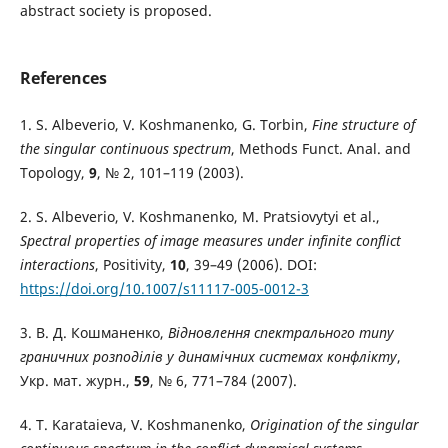
abstract society is proposed.
References
1. S. Albeverio, V. Koshmanenko, G. Torbin,
Fine structure of
the singular continuous spectrum
, Methods Funct. Anal. and
Topology,
9
, № 2, 101–119 (2003).
2. S. Albeverio, V. Koshmanenko, M. Pratsiovytyi et al.,
Spectral properties of image measures under infinite conflict
interactions
, Positivity,
10
, 39–49 (2006). DOI:
https://doi.org/10.1007/s11117-005-0012-3
3. В. Д. Кошманенко,
Відновлення спектрального типу
граничних розподілів у динамічних системах конфлікту
,
Укр. мат. журн.,
59
, № 6, 771–784 (2007).
4. T. Karataieva, V. Koshmanenko,
Origination of the singular