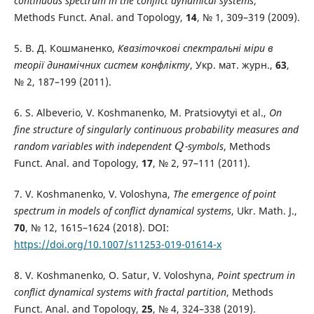
continuous spectrum in the conflict dynamical systems
,
Methods Funct. Anal. and Topology,
14
, № 1, 309–319 (2009).
5. В. Д. Кошманенко,
Квазіточкові спектральні міри в
теорії динамічних систем конфлікту
, Укр. мат. журн.,
63
,
№ 2, 187–199 (2011).
6. S. Albeverio, V. Koshmanenko, M. Pratsiovytyi et al.,
On
fine structure of singularly continuous probability measures and
random variables with independent
-symbols
, Methods
Q
Q
Funct. Anal. and Topology,
17
, № 2, 97–111 (2011).
7. V. Koshmanenko, V. Voloshyna,
The emergence of point
spectrum in models of conflict dynamical systems
, Ukr. Math. J.,
70
, № 12, 1615–1624 (2018). DOI:
https://doi.org/10.1007/s11253-019-01614-x
8. V. Koshmanenko, O. Satur, V. Voloshyna,
Point spectrum in
conflict dynamical systems with fractal partition
, Methods
Funct. Anal. and Topology,
25
, № 4, 324–338 (2019).